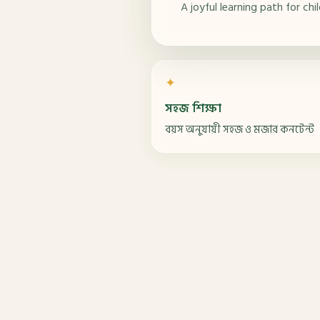
A joyful learning path for ch
✦
সহজ শিক্ষা
বয়স অনুযায়ী সহজ ও মজার কনটেন্ট